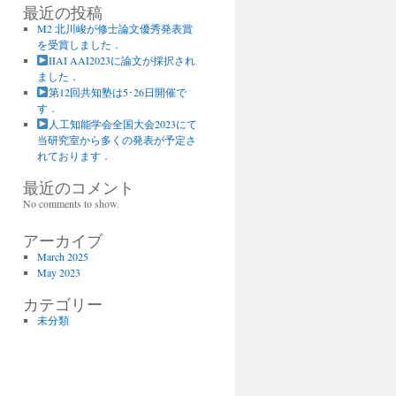
最近の投稿
M2 北川峻が修士論文優秀発表賞
を受賞しました．
IIAI AAI2023に論文が採択され
ました．
第12回共知塾は5･26日開催で
す．
人工知能学会全国大会2023にて
当研究室から多くの発表が予定さ
れております．
最近のコメント
No comments to show.
アーカイブ
March 2025
May 2023
カテゴリー
未分類