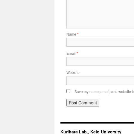
Name
*
Email
*
Website
Save my name, email, and website in 
Kurihara Lab., Keio University