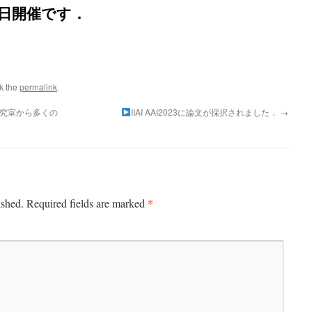
6日開催です．
k the
permalink
.
研究室から多くの
IIAI AAI2023に論文が採択されました．
→
*
ished.
Required fields are marked