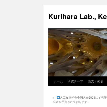
Kurihara Lab., Ke
ホーム
研究テーマ
論文・発表
Skip
to
←
人工知能学会全国大会2023にて当
content
発表が予定されております．